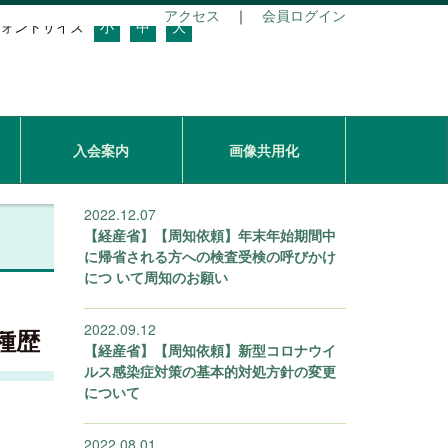
アクセス
｜
会員ログイン
ォントサイズ
小
中
大
入会案内
画像共用化
2022.12.07
【経産省】【周知依頼】年末年始期間中
に帰省される方への検査受検の呼びかけ
につ いて周知のお願い
2022.09.12
種歴
【経産省】【周知依頼】新型コロナウイ
ルス感染症対策の基本的対処方針の変更
について
2022.08.01