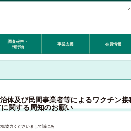
フ
調査報告・
事業支援
会員情報
刊行物
自治体及び民間事業者等によるワクチン接
方に関する周知のお願い
に御協力くださいまして誠にあ