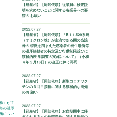
【経産相】【周知依頼】従業員に検査証
明を求めないことに関する各業界への要
請の お願い
2022.07.27
【経産省】【周知依頼】「B.1.1.529系統
（オミクロン株）が主流である間の当該
株の 特徴を踏まえた感染者の発生場所毎
の濃厚接触者の特定及び行動制限並びに
積極的疫 学調査の実施について」（令和
４年３月16日）の改正に伴う再周
2022.07.27
【経産省】【周知依頼】新型コロナワク
チンの３回目接種に関する積極的な周知
のお 願い
ン株）が主
2022.07.27
毎の濃厚
【経産省】【周知依頼】お盆期間中に帰
施につい
省される方への検査受検に関する周知の