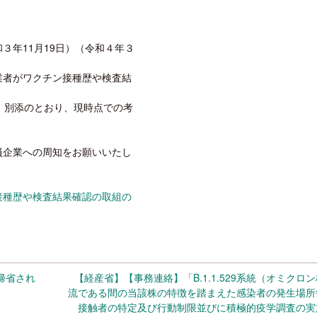
３年11月19日）（令和４年３
業者がワクチン接種歴や検査結
、別添のとおり、現時点での考
員企業への周知をお願いいたし
接種歴や検査結果確認の取組の
帰省され
【経産省】【事務連絡】「B.1.1.529系統（オミクロ
流である間の当該株の特徴を踏まえた感染者の発生場所
接触者の特定及び行動制限並びに積極的疫学調査の実