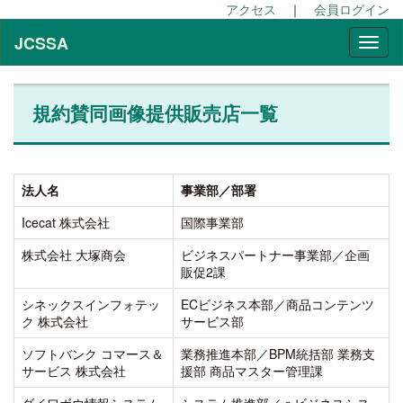
アクセス
｜
会員ログイン
JCSSA
規約賛同画像提供販売店一覧
法人名
事業部／部署
Icecat 株式会社
国際事業部
株式会社 大塚商会
ビジネスパートナー事業部／企画
販促2課
シネックスインフォテッ
ECビジネス本部／商品コンテンツ
ク 株式会社
サービス部
ソフトバンク コマース＆
業務推進本部／BPM統括部 業務支
サービス 株式会社
援部 商品マスター管理課
ダイワボウ情報システム
システム推進部／ｅビジネスシス