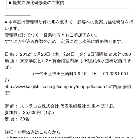
┃■ 提案力強化研修会のご案内
┗━━━━━━━━━━━━━━━━━━━━━━━━━━━━
━━━━━━
● 本年度は管理職研修の形を変えて、顧客への提案力強化研修を行
います。
管理職だけでなく、営業の方々もご参加下さい。
すでにお申込み多数のため、定員に達し次第に締め切ります。
日 時： 2012年5月23日（木）?24日（金）2日間研修 9:30?18:00
場 所： 東京学院ビル2F 貸会議室内海（JR総武線水道橋駅西口そ
ば）
（千代田区神田三崎町3-6-15 TEL：03-3261-001
7）
http://www.kaigishitsu.co.jp/company/map.pdf#search="内海 会議
室"
講 師： ストラコム株式会社 代表取締役社長 坂本 憲志氏
参加費： 25,000円（1名）
定 員： 30名
詳細・お申込みはこちらから
⇒ http://www.jcssa.or.jp/seminar/Content1.php?semiId=20120327