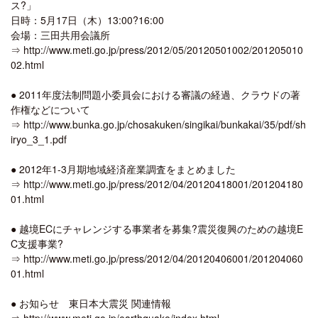
ス?」
日時：5月17日（木）13:00?16:00
会場：三田共用会議所
⇒ http://www.meti.go.jp/press/2012/05/20120501002/201205010
02.html
● 2011年度法制問題小委員会における審議の経過、クラウドの著
作権などについて
⇒ http://www.bunka.go.jp/chosakuken/singikai/bunkakai/35/pdf/sh
iryo_3_1.pdf
● 2012年1-3月期地域経済産業調査をまとめました
⇒ http://www.meti.go.jp/press/2012/04/20120418001/201204180
01.html
● 越境ECにチャレンジする事業者を募集?震災復興のための越境E
C支援事業?
⇒ http://www.meti.go.jp/press/2012/04/20120406001/201204060
01.html
● お知らせ 東日本大震災 関連情報
⇒ http://www.meti.go.jp/earthquake/index.html