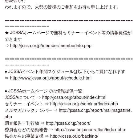
われますので、大勢の皆様のご参加をお待ち申し上げます。
====================================================
==================
★ JCSSAホームページで無料セミナー・イベント等の情報発信が
できます
⇒ http://jcssa.or.jp/member/memberinfo.php
====================================================
==================
● JCSSAイベント年間スケジュールは以下からご覧になれます
⇒ http://www.jcssa.or.jp/about/schedule.html
● JCSSAホームページでの情報提供一覧
JCSSAについて ⇒ http://jcssa.or.jp/about/index.html
セミナー・イベント ⇒ http://jcssa.or.jp/seminar/index.php
メルマガバックナンバー ⇒ http://jcssa.or.jp/report/mailmagazine.
php
調査報告・刊行物 ⇒ http://jcssa.or.jp/report/
委員会などの活動報告 ⇒ http://jcssa.or.jp/operation/index.php
協会からの事業支援 ⇒ http://jcssa.or.jp/backing/