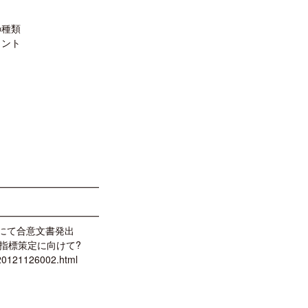
の種類
イント
━━━━━━━━━━━
━━━━━━━━━━━
」にて合意文書発出
指標策定に向けて?
/20121126002.html