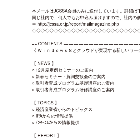
本メールはJCSSA会員のみに送付しています。詳細は
同じ社内で、何人でもお申込み頂けますので、社内の
⇒ http://jcssa.or.jp/report/mailmagazine.php
◇◇◇◇◇◇◇◇◇◇◇◇◇◇◇◇◇◇◇◇◇◇◇◇
== CONTENTS ==============================
《 Ｗｉｎｄｏｗｓ８とクラウドが実現する新しいワー
【 NEWS 】
○ 12月度定例セミナーのご案内
○ 新春セミナー・賀詞交歓会のご案内
○ 取引者育成プログラム基礎講座のご案内
○ 取引者育成プログラム研修講座のご案内
【 TOPICS 】
○ 経済産業省からのトピックス
○ IPAからの情報提供
○ ｲﾝﾀｰｺﾑからの情報提供
【 REPORT 】