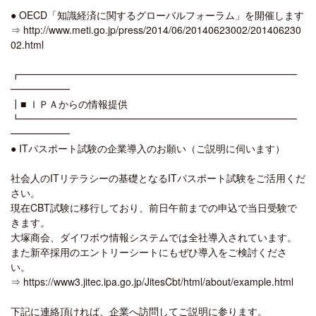
● OECD「知識経済に関するグローバルフォーラム」を開催します
⇒ http://www.meti.go.jp/press/2014/06/20140623002/201406230
02.html
┏━━━━━━━━━━━━━━━━━━━━━━━━━━━━
━━━━━━
┃■ ＩＰＡからの情報提供
┗━━━━━━━━━━━━━━━━━━━━━━━━━━━━
━━━━━━
● ITパスポート試験の企業導入のお願い（ご説明に伺います）
社会人のITリテラシーの基礎となるITパスポート試験をご活用くだ
さい。
現在CBT試験に移行しており、前日午前までの申込で当日受験で
きます。
大塚商会、ダイワボウ情報システムでは全社導入されています。
また新卒採用のエントリーシートにもぜひ導入をご検討くださ
い。
⇒ https://www3.jitec.ipa.go.jp/JitesCbt/html/about/example.html
下記に連絡頂ければ、企業へ訪問してご説明に参ります。