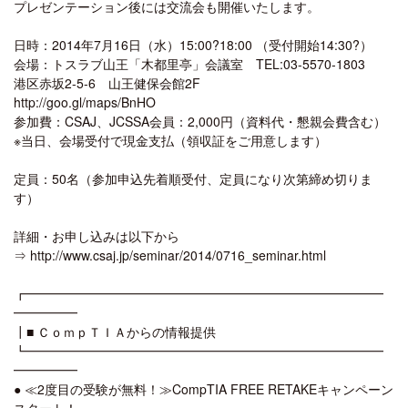
プレゼンテーション後には交流会も開催いたします。
日時：2014年7月16日（水）15:00?18:00 （受付開始14:30?）
会場：トスラブ山王「木都里亭」会議室 TEL:03-5570-1803
港区赤坂2-5-6 山王健保会館2F
http://goo.gl/maps/BnHO
参加費：CSAJ、JCSSA会員：2,000円（資料代・懇親会費含む）
※当日、会場受付で現金支払（領収証をご用意します）
定員：50名（参加申込先着順受付、定員になり次第締め切りま
す）
詳細・お申し込みは以下から
⇒ http://www.csaj.jp/seminar/2014/0716_seminar.html
┏━━━━━━━━━━━━━━━━━━━━━━━━━━━━
━━━━━
┃■ ＣｏｍｐＴＩＡからの情報提供
┗━━━━━━━━━━━━━━━━━━━━━━━━━━━━
━━━━━
● ≪2度目の受験が無料！≫CompTIA FREE RETAKEキャンペーン
スタート！