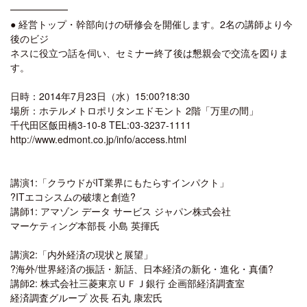
━━━━━━
● 経営トップ・幹部向けの研修会を開催します。2名の講師より今
後のビジ
ネスに役立つ話を伺い、セミナー終了後は懇親会で交流を図りま
す。
日時：2014年7月23日（水）15:00?18:30
場所：ホテルメトロポリタンエドモント 2階「万里の間」
千代田区飯田橋3-10-8 TEL:03-3237-1111
http://www.edmont.co.jp/info/access.html
講演1:「クラウドがIT業界にもたらすインパクト」
?ITエコシスムの破壊と創造?
講師1: アマゾン データ サービス ジャパン株式会社
マーケティング本部長 小島 英揮氏
講演2:「内外経済の現状と展望」
?海外/世界経済の振話・新話、日本経済の新化・進化・真価?
講師2: 株式会社三菱東京ＵＦＪ銀行 企画部経済調査室
経済調査グループ 次長 石丸 康宏氏