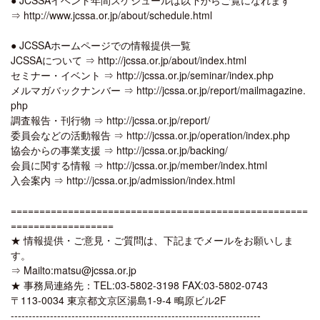
⇒ http://www.jcssa.or.jp/about/schedule.html
● JCSSAホームページでの情報提供一覧
JCSSAについて ⇒ http://jcssa.or.jp/about/index.html
セミナー・イベント ⇒ http://jcssa.or.jp/seminar/index.php
メルマガバックナンバー ⇒ http://jcssa.or.jp/report/mailmagazine.
php
調査報告・刊行物 ⇒ http://jcssa.or.jp/report/
委員会などの活動報告 ⇒ http://jcssa.or.jp/operation/index.php
協会からの事業支援 ⇒ http://jcssa.or.jp/backing/
会員に関する情報 ⇒ http://jcssa.or.jp/member/index.html
入会案内 ⇒ http://jcssa.or.jp/admission/index.html
====================================================
==================
★ 情報提供・ご意見・ご質問は、下記までメールをお願いしま
す。
⇒ Mailto:matsu@jcssa.or.jp
★ 事務局連絡先：TEL:03-5802-3198 FAX:03-5802-0743
〒113-0034 東京都文京区湯島1-9-4 鴫原ビル2F
----------------------------------------------------------------------