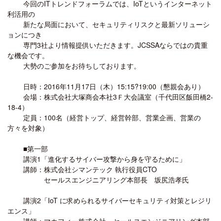
今回のITトレンドフォーラムでは、IoTというインターネット
利活用の
新たな局面において、セキュリティリスクと最新ソリューシ
ョンにつき
専門3社より情報提供いただきます。JCSSAならではの貴重
な機会です。
大勢のご参加をお待ちしております。
日時：2016年11月17日（木）15:15?19:00（懇親会あり）
会場：株式会社大塚商会本社3Ｆ大会議室（千代田区飯田橋2-
18-4）
定員：100名（経営トップ、経営幹部、営業企画、営業の
方々を対象）
■第一部
講演1「進化するサイバー攻撃から身を守るために」
講師：株式会社シマンテック 執行役員CTO
セールスエンジニアリング本部長 坂尻浩孝氏
講演2「IoT に求められるサイバーセキュリティ対策とレジリ
エンス」
講師：マカフィー株式会社 セールスエンジニアリング本部