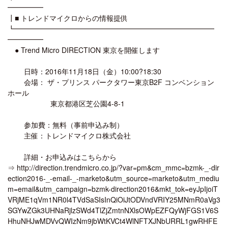
━━━━━
┃■ トレンドマイクロからの情報提供
┗━━━━━━━━━━━━━━━━━━━━━━━━━━━━
━━━━━
● Trend Micro DIRECTION 東京を開催します
日時：2016年11月18日（金）10:00?18:30
会場： ザ・プリンス パークタワー東京B2F コンベンション
ホール
東京都港区芝公園4-8-1
参加費：無料（事前申込み制）
主催：トレンドマイクロ株式会社
詳細・お申込みはこちらから
⇒ http://direction.trendmicro.co.jp/?var=pm&cm_mmc=bzmk-_-dir
ection2016-_-email-_-marketo&utm_source=marketo&utm_mediu
m=email&utm_campaign=bzmk-direction2016&mkt_tok=eyJpIjoiT
VRjME1qVm1NR0l4TVdSaSIsInQiOiJtODVndVRIY25MNmR0aVg3
SGYwZGk3UHNaRjlzSWd4TlZjZmtnNXlsOWpEZFQyWjFGS1V6S
HhuNHJwMDVvQWIzNm9jbWtKVCt4WlNFTXJNbURRL1gwRHFE