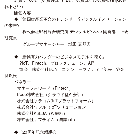
れ下さい）
開催内容：
◆「第四次産業革命のトレンド」 ?デジタルイノベーション
の未来?
株式会社野村総合研究所 デジタルビジネス開発部 上級
研究員
グループマネージャー 城田 真琴氏
◆「新興有力ベンダーのビジネスモデルを聴く」
?IoT、Fintech、ブロックチェーン、AI?
司会：株式会社BCN コンシューマメディア部長 谷畑
良胤氏
パネラー：
マネーフォワード（Fintech）
freee株式会社（クラウド型AI会計）
株式会社ソラコム(IoTプラットフォーム）
株式会社ウフル（IoTソリューション）
株式会社ABEJA（AI解析）
株式会社オプティム（農業IoT）
◆「20周年記念懇親会」