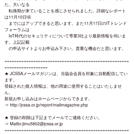
た。大いなる
転換期が来ていることを感じさせられました。詳細なレポート
は11月10日頃
までにはアップできると思います。また11月17日のITトレンド
フォーラムは
IoT時代のセキュリティについて専業3社より最新情報を伺いま
す。上記記載
の申込サイトよりお申込み下さい。貴重な機会だと思います。
====================================================
==================
★ JCSSAメールマガジンは、当協会会員を対象に自動配信してい
ます。
登録された個人情報は、他の用途に使用することはいたしませ
ん。
新規お申し込みはホームページからできます。
⇒ http://jcssa.or.jp/report/mailmagazine.php
★ 登録の削除は下記までメールでご連絡ください。
⇒ Mailto:jimu5802@jcssa.or.jp
====================================================