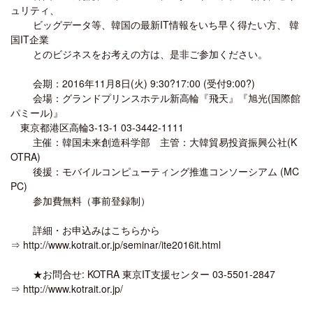
ュリティ、
ビッグデータ等、韓国の最新IT情報をいち早く得たい方、 韓
国IT企業
とのビジネスをお考えの方は、是非ご参加ください。
会期：2016年11月8日(火) 9:30?17:00 (受付9:00?)
会場：グランドプリンスホテル新高輪『飛天』『旭光(国際館
パミール)』
東京都港区高輪3-13-1 03-3442-1111
主催：韓国未来創造科学部 主管：大韓貿易投資振興公社(K
OTRA)
後援：モバイルコンピューティング推進コンソーシアム (MC
PC)
参加費無料（事前登録制）
詳細・お申込みはこちらから
⇒ http://www.kotrait.or.jp/seminar/ite2016it.html
★お問合せ: KOTRA 東京IT支援センター 03-5501-2847
⇒ http://www.kotrait.or.jp/