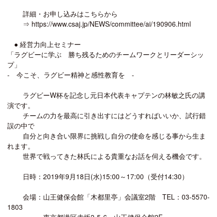
詳細・お申し込みはこちらから
⇒ https://www.csaj.jp/NEWS/committee/ai/190906.html
● 経営力向上セミナー
「ラグビーに学ぶ 勝ち残るためのチームワークとリーダーシッ
プ」
- 今こそ、ラグビー精神と感性教育を -
ラグビーW杯を記念し元日本代表キャプテンの林敏之氏の講
演です。
チームの力を最高に引き出すにはどうすればいいか、試行錯
誤の中で
自分と向き合い限界に挑戦し自分の使命を感じる事から生ま
れます。
世界で戦ってきた林氏による貴重なお話を伺える機会です。
日時：2019年9月18日(水)15:00～17:00（受付14:30）
会場：山王健保会館「木都里亭」会議室2階 TEL：03-5570-
1803
東京都港区赤坂2-5-6 山王健保会館2F