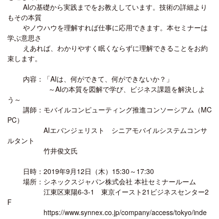
AIの基礎から実践までをお教えしています。技術の詳細より
もその本質
やノウハウを理解すれば仕事に応用できます。本セミナーは
学ぶ意思さ
えあれば、わかりやすく眠くならずに理解できることをお約
束します。
内容：「AIは、何ができて、何ができないか？」
～AIの本質を図解で学び、ビジネス課題を解決しよ
う～
講師：モバイルコンピューティング推進コンソーシアム（MC
PC）
AIエバンジェリスト シニアモバイルシステムコンサ
ルタント
竹井俊文氏
日時：2019年9月12日（木）15:30～17:30
場所：シネックスジャパン株式会社 本社セミナールーム
江東区東陽6-3-1 東京イースト21ビジネスセンター2
F
https://www.synnex.co.jp/company/access/tokyo/inde