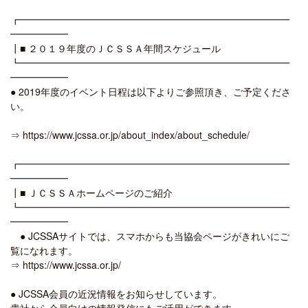
┏━━━━━━━━━━━━━━━━━━━━━━━━━━━━
━━━━━━
┃■ ２０１９年度のＪＣＳＳＡ年間スケジュール
┗━━━━━━━━━━━━━━━━━━━━━━━━━━━━
━━━━━━
● 2019年度のイベント日程は以下よりご参照頂き、ご予定くださ
い。
⇒ https://www.jcssa.or.jp/about_index/about_schedule/
┏━━━━━━━━━━━━━━━━━━━━━━━━━━━━
━━━━━━
┃■ ＪＣＳＳＡホームページのご紹介
┗━━━━━━━━━━━━━━━━━━━━━━━━━━━━
━━━━━━
● JCSSAサイトでは、スマホからも当協会ページがきれいにご
覧になれます。
⇒ https://www.jcssa.or.jp/
● JCSSA会員の近況情報をお知らせしています。
貴社から会員向けの情報発信にもご活用ができます。