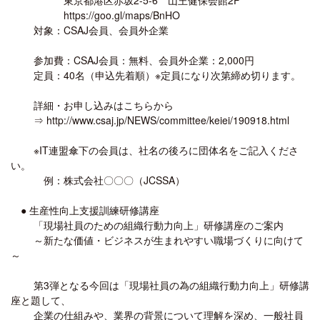
https://goo.gl/maps/BnHO
対象：CSAJ会員、会員外企業
参加費：CSAJ会員：無料、会員外企業：2,000円
定員：40名（申込先着順）※定員になり次第締め切ります。
詳細・お申し込みはこちらから
⇒ http://www.csaj.jp/NEWS/committee/keiei/190918.html
※IT連盟傘下の会員は、社名の後ろに団体名をご記入くださ
い。
例：株式会社〇〇〇（JCSSA）
● 生産性向上支援訓練研修講座
「現場社員のための組織行動力向上」研修講座のご案内
～新たな価値・ビジネスが生まれやすい職場づくりに向けて
～
第3弾となる今回は「現場社員の為の組織行動力向上」研修講
座と題して、
企業の仕組みや、業界の背景について理解を深め、一般社員