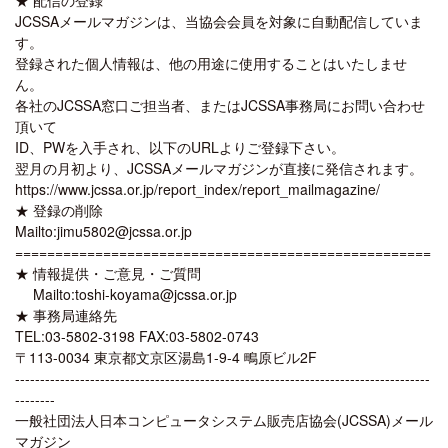
JCSSAメールマガジンは、当協会会員を対象に自動配信していま
す。
登録された個人情報は、他の用途に使用することはいたしませ
ん。
各社のJCSSA窓口ご担当者、またはJCSSA事務局にお問い合わせ
頂いて
ID、PWを入手され、以下のURLよりご登録下さい。
翌月の月初より、JCSSAメールマガジンが直接に発信されます。
https://www.jcssa.or.jp/report_index/report_mailmagazine/
★ 登録の削除
Mailto:jimu5802@jcssa.or.jp
====================================================
★ 情報提供・ご意見・ご質問
Mailto:toshi-koyama@jcssa.or.jp
★ 事務局連絡先
TEL:03-5802-3198 FAX:03-5802-0743
〒113-0034 東京都文京区湯島1-9-4 鴫原ビル2F
-----------------------------------------------------------------------------------
--------
一般社団法人日本コンピュータシステム販売店協会(JCSSA)メール
マガジン