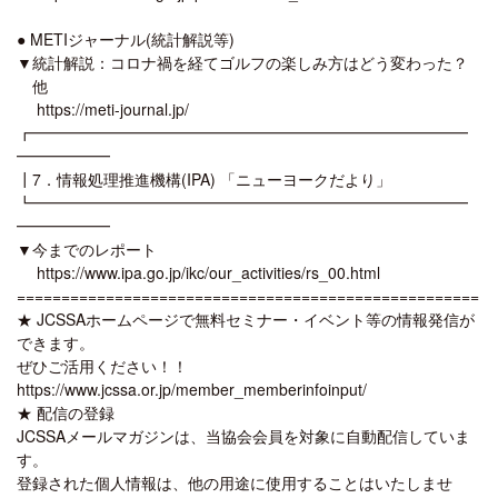
● METIジャーナル(統計解説等)
▼統計解説：コロナ禍を経てゴルフの楽しみ方はどう変わった？
他
https://meti-journal.jp/
┏━━━━━━━━━━━━━━━━━━━━━━━━━━━━
━━━━━━
┃7．情報処理推進機構(IPA) 「ニューヨークだより」
┗━━━━━━━━━━━━━━━━━━━━━━━━━━━━
━━━━━━
▼今までのレポート
https://www.ipa.go.jp/ikc/our_activities/rs_00.html
====================================================
★ JCSSAホームページで無料セミナー・イベント等の情報発信が
できます。
ぜひご活用ください！！
https://www.jcssa.or.jp/member_memberinfoinput/
★ 配信の登録
JCSSAメールマガジンは、当協会会員を対象に自動配信していま
す。
登録された個人情報は、他の用途に使用することはいたしませ