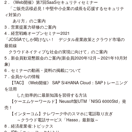
2．《Web開催》第7回SaaSセキュリティセミナー
「ご販売店様必見！中堅中小企業の成長を応援するセキュリテ
ィ対策の
あり方」のご案内
3．営業提案力研修のご案内
4．経営戦略オープンセミナー2021
「JCSSAでしか聞けない！ デジタル産業政策とクラウド市場の
最前線
クラウドネイティブな社会の実現に向けて」のご案内
5．新会員歓迎懇親会のご案内(新会員2020年12月～2021年10月対
象)
6．セミナーの動画・資料の掲載について
7．会員からの情報
【TAC】《Web開催》 SAP S/4HANA Cloud：SAPトレーニング
を活用
した効率的に最新知識を習得する方法
【ケーエムケーワールド】Neusoft製UTM「NISG 6000Std」発
売！
【インターコム】テレワーク中のスマホに電話取り次ぎ
～クラウド電話サービス「Hasso」最新版～
8．経済産業省:トピックス
9．IPA:「ニューヨークだより」