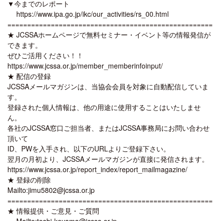
▼今までのレポート
https://www.ipa.go.jp/ikc/our_activities/rs_00.html
====================================================
★ JCSSAホームページで無料セミナー・イベント等の情報発信が
できます。
ぜひご活用ください！！
https://www.jcssa.or.jp/member_memberinfoinput/
★ 配信の登録
JCSSAメールマガジンは、当協会会員を対象に自動配信していま
す。
登録された個人情報は、他の用途に使用することはいたしませ
ん。
各社のJCSSA窓口ご担当者、またはJCSSA事務局にお問い合わせ
頂いて
ID、PWを入手され、以下のURLよりご登録下さい。
翌月の月初より、JCSSAメールマガジンが直接に発信されます。
https://www.jcssa.or.jp/report_index/report_mailmagazine/
★ 登録の削除
Mailto:jimu5802@jcssa.or.jp
====================================================
★ 情報提供・ご意見・ご質問
Mailto:toshi-koyama@jcssa.or.jp