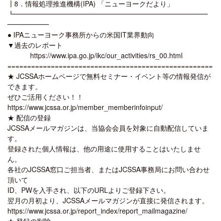
┃8．情報処理推進機構(IPA) 「ニューヨークだより」
┗━━━━━━━━━━━━━━━━━━━━━━━━━━━━
━━━━━━
● IPAニューヨーク事務所からの米国IT業界動向
▼過去のレポート
https://www.ipa.go.jp/ikc/our_activities/rs_00.html
====================================================
★ JCSSAホームページで無料セミナー・イベント等の情報発信が
できます。
ぜひご活用ください！！
https://www.jcssa.or.jp/member_memberinfoinput/
★ 配信の登録
JCSSAメールマガジンは、当協会会員を対象に自動配信していま
す。
登録された個人情報は、他の用途に使用することはいたしませ
ん。
各社のJCSSA窓口ご担当者、またはJCSSA事務局にお問い合わせ
頂いて
ID、PWを入手され、以下のURLよりご登録下さい。
翌月の月初より、JCSSAメールマガジンが直接に発信されます。
https://www.jcssa.or.jp/report_index/report_mailmagazine/
★ 登録の削除