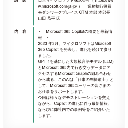
w.microsoft.com/ja-jp/ ） 業務執行役員
モダンワークプレイス GTM 本部 本部長
山田 恭平 氏
内 容
～ Microsoft 365 Copilotの概要と最新情
報 ～
2023 年3月、マイクロソフトはMicrosoft
365 Copilot を発表し、進化を続けて参り
ました。
GPT-4を基にした大規模言語モデル (LLM)
とMicrosoft 365内で行き交うデータにア
クセスするMicrosoft Graphの組み合わせ
から成る、このAIは「仕事の副操縦士」と
して、Microsoft 365ユーザーの皆さまの
お仕事をサポートします。
今回は様々なデモストレーションを交え
ながら、Copilot の進化に伴う最新情報、
ならびに弊社内での事例等をご紹介いた
します。