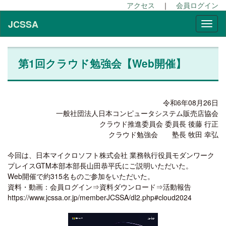
アクセス
｜
会員ログイン
JCSSA
第1回クラウド勉強会【Web開催】
令和6年08月26日
一般社団法人日本コンピュータシステム販売店協会
クラウド推進委員会 委員長 後藤 行正
クラウド勉強会 塾長 牧田 幸弘
今回は、日本マイクロソフト株式会社 業務執行役員モダンワーク
プレイスGTM本部本部長山田恭平氏にご説明いただいた。
Web開催で約315名ものご参加をいただいた。
資料・動画：会員ログイン⇒資料ダウンロード⇒活動報告
https://www.jcssa.or.jp/memberJCSSA/dl2.php#cloud2024