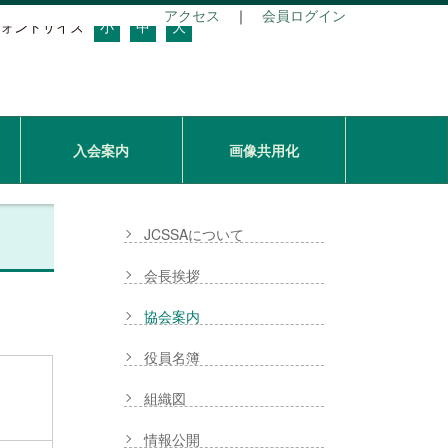
アクセス
｜
会員ログイン
ォントサイズ
小
中
大
入会案内
画像共用化
JCSSAについて
会長挨拶
協会案内
役員名簿
組織図
情報公開