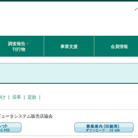
フ
調査報告・
事業支援
会員情報
刊行物
づけ
｜
沿革
｜
定款
｜
ピュータシステム販売店協会