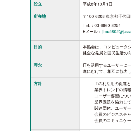
設立
平成8年10月1日
所在地
〒100-6208 東京都千
TEL：03-6860-8254
Eメール：
jimu5802@jcssa
目的
本協会は、コンピュータ
健全な発展と国民生活の
理念
ITを活用するユーザーに
進にむけて、相互に協力
方針
ITの利活用の促進
業界トレンドの情
ユーザー要望につ
業界課題を協力し
関連団体、ユーザ
会員のビジネスチ
会員のコミュニケ