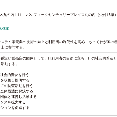
代田区丸の内1-11-1 パシフィックセンチュリープレイス丸の内（受付13階
.or.jp
システム販売業の技術の向上と利用者の利便性を高め、もってわが国の
向上に寄与する。
一番近い販売店の団体として、IT利用者の目線に立ち、ITの社会的普及
し活動する。
と社会的普及を行う
報を収集し提供する
いての調査活動を行う
て全体最適に解決する
ー団体と連携し活動する
ャンスを拡大する
ーションを促進する