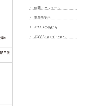
年間スケジュール
）
事務所案内
JCSSAのあゆみ
JCSSAのロゴについて
産業の
と活用促