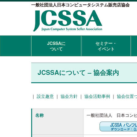
一般社団法人日本コンピュータシステム販売店協会
JCSSAに
セミナー・
ついて
イベント
JCSSAについて – 協会案内
｜
設立趣意
｜
協会方針
｜
協会活動事例
｜
協会位置
名称
一般社団法人 日本コン